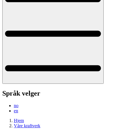
Språk velger
no
en
Hjem
Våre kraftverk