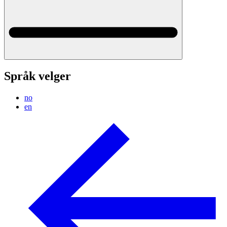
Språk velger
no
en