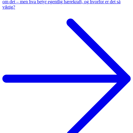
om det – men hva betyr egentlig bærekraft, og hvorfor er det så
viktig?