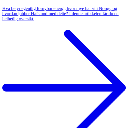
Hva betyr egentlig fornybar energi, hvor mye har vi i Norge, og
hvordan jobber Hafslund med dette? I denne artikkelen får du en
helhetlig oversikt.