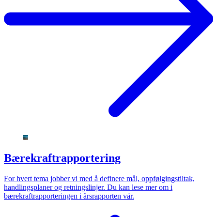
Bærekraftrapportering
For hvert tema jobber vi med å definere mål, oppfølgingstiltak,
handlingsplaner og retningslinjer. Du kan lese mer om i
bærekraftrapporteringen i årsrapporten vår.