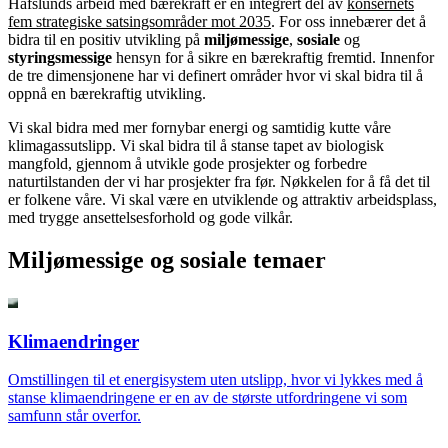
Hafslunds arbeid med bærekraft er en integrert del av
konsernets
fem strategiske satsingsområder mot 2035
. For oss innebærer det å
bidra til en positiv utvikling på
miljømessige
,
sosiale
og
styringsmessige
hensyn for å sikre en bærekraftig fremtid. Innenfor
de tre dimensjonene har vi definert områder hvor vi skal bidra til å
oppnå en bærekraftig utvikling.
Vi skal bidra med mer fornybar energi og samtidig kutte våre
klimagassutslipp. Vi skal bidra til å stanse tapet av biologisk
mangfold, gjennom å utvikle gode prosjekter og forbedre
naturtilstanden der vi har prosjekter fra før. Nøkkelen for å få det til
er folkene våre. Vi skal være en utviklende og attraktiv arbeidsplass,
med trygge ansettelsesforhold og gode vilkår.
Miljømessige og sosiale temaer
Klimaendringer
Omstillingen til et energisystem uten utslipp, hvor vi lykkes med å
stanse klimaendringene er en av de største utfordringene vi som
samfunn står overfor.