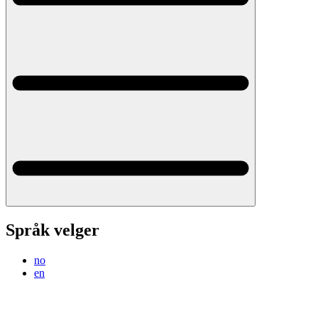
Språk velger
no
en