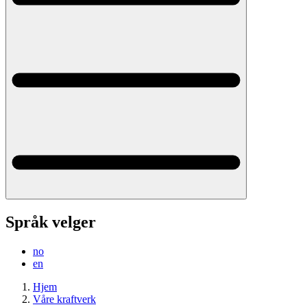
Språk velger
no
en
Hjem
Våre kraftverk