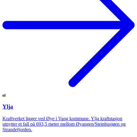
Ylja
Kraftverket ligger ved Øye i Vang kommune. Ylja kraftstasjon
utnytter et fall på 693,5 meter mellom Øyangen/Steinbusjøen og
Strandefjorden.