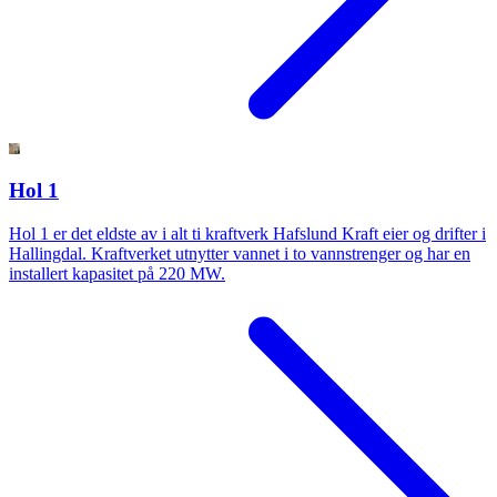
Hol 1
Hol 1 er det eldste av i alt ti kraftverk Hafslund Kraft eier og drifter i
Hallingdal. Kraftverket utnytter vannet i to vannstrenger og har en
installert kapasitet på 220 MW.