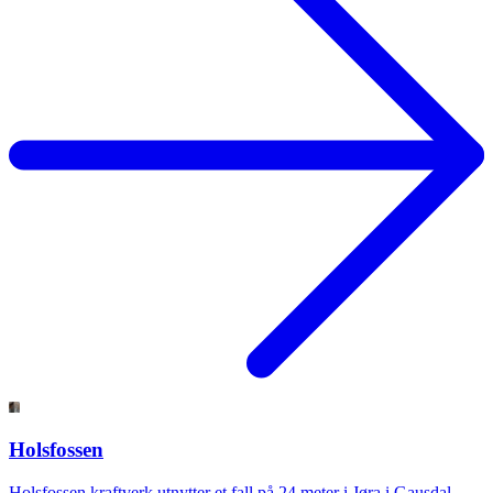
Holsfossen
Holsfossen kraftverk utnytter et fall på 24 meter i Jøra i Gausdal