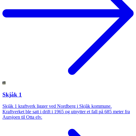
Skjåk 1
Skjåk 1 kraftverk ligger ved Nordberg i Skjåk kommune.
Kraftverket ble satt i drift i 1965 og utnytter et fall på 685 meter fra
Aursjoen til Otta elv.