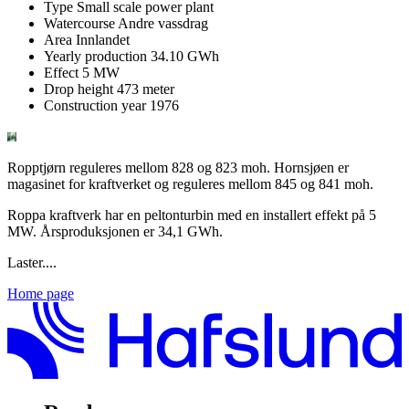
Type
Small scale power plant
Watercourse
Andre vassdrag
Area
Innlandet
Yearly production
34.10 GWh
Effect
5 MW
Drop height
473 meter
Construction year
1976
Ropptjørn reguleres mellom 828 og 823 moh. Hornsjøen er
magasinet for kraftverket og reguleres mellom 845 og 841 moh.
Roppa kraftverk har en peltonturbin med en installert effekt på 5
MW. Årsproduksjonen er 34,1 GWh.
Laster....
Home page