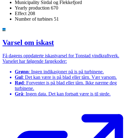
Municipality
Sirdal og Flekkefjord
Yearly production
670
Effect
208
Number of turbines
51
Varsel om iskast
Få dagens oppdaterte iskastvarsel for Tonstad vindkraftverk.
Varselet har følgende fargekoder:
Grønn
: Ingen indikasjoner på is på turbinene.
Gul
: Det kan være is på blad eller tårn. Vær varsom.
Rød
: Forventer is på blad eller tårn. Ikke nærme deg
turbinene.
Grå
: Ingen data. Det kan fortsatt være is til stede.