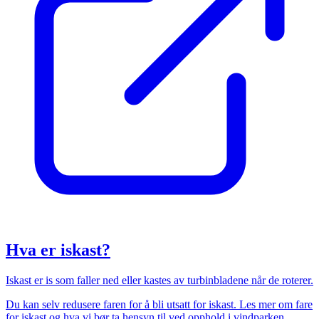
Hva er iskast?
Iskast er is som faller ned eller kastes av turbinbladene når de roterer.
Du kan selv redusere faren for å bli utsatt for iskast. Les mer om fare
for iskast og hva vi bør ta hensyn til ved opphold i vindparken.