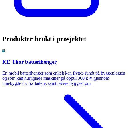
Produkter brukt i prosjektet
KE Thor batterihenger
En mobil batterihenger som enkelt kan flyttes rundt på byggeplassen
og som kan hurtiglade maskiner på opptil 360 kW gjennom
innebygde CCS2-ladere, samt levere byggestrøm.