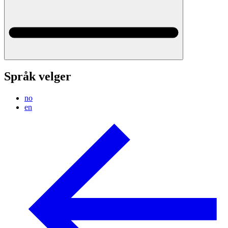
Språk velger
no
en