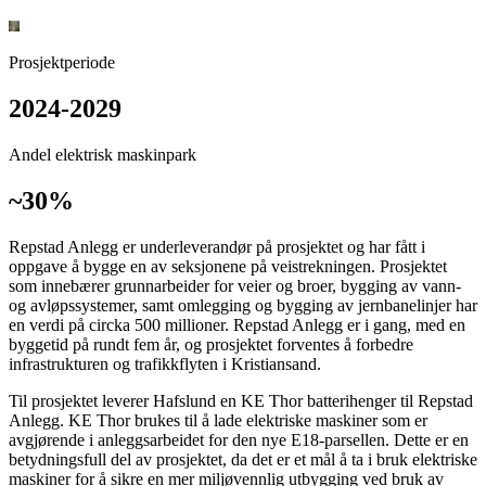
Prosjektperiode
2024-2029
Andel elektrisk maskinpark
~30%
Repstad Anlegg er underleverandør på prosjektet og har fått i
oppgave å bygge en av seksjonene på veistrekningen. Prosjektet
som innebærer grunnarbeider for veier og broer, bygging av vann-
og avløpssystemer, samt omlegging og bygging av jernbanelinjer har
en verdi på circka 500 millioner. Repstad Anlegg er i gang, med en
byggetid på rundt fem år, og prosjektet forventes å forbedre
infrastrukturen og trafikkflyten i Kristiansand.
Til prosjektet leverer Hafslund en KE Thor batterihenger til Repstad
Anlegg. KE Thor brukes til å lade elektriske maskiner som er
avgjørende i anleggsarbeidet for den nye E18-parsellen. Dette er en
betydningsfull del av prosjektet, da det er et mål å ta i bruk elektriske
maskiner for å sikre en mer miljøvennlig utbygging ved bruk av