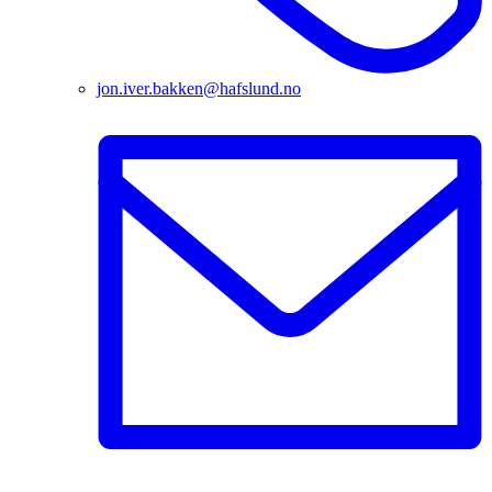
jon.iver.bakken@hafslund.no