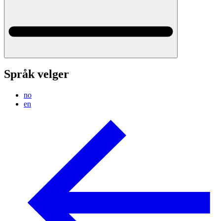
Språk velger
no
en