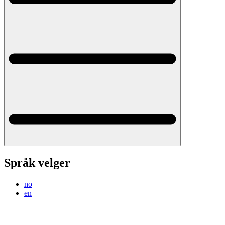
Språk velger
no
en