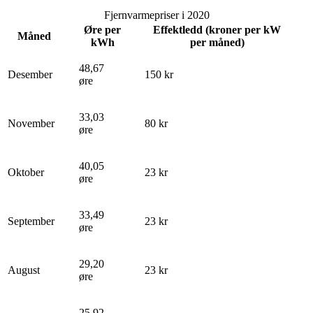
Fjernvarmepriser i 2020
Øre per
Effektledd (kroner per kW
Måned
kWh
per måned)
48,67
Desember
150 kr
øre
33,03
November
80 kr
øre
40,05
Oktober
23 kr
øre
33,49
September
23 kr
øre
29,20
August
23 kr
øre
25,92