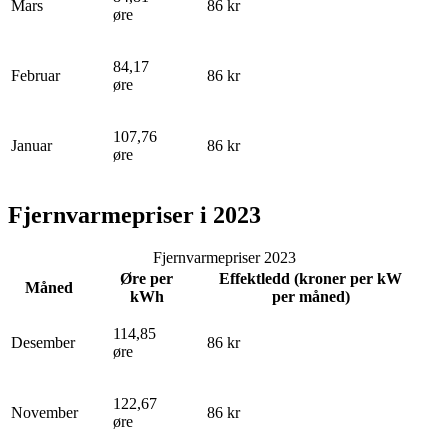
Mars
86 kr
øre
84,17
Februar
86 kr
øre
107,76
Januar
86 kr
øre
Fjernvarmepriser i 2023
Fjernvarmepriser 2023
Øre per
Effektledd (kroner per kW
Måned
kWh
per måned)
114,85
Desember
86 kr
øre
122,67
November
86 kr
øre