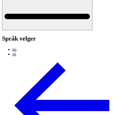
Språk velger
no
en