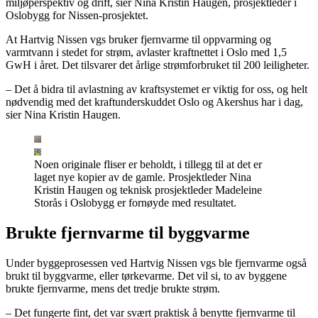
miljøperspektiv og drift, sier Nina Kristin Haugen, prosjektleder i
Oslobygg for Nissen-prosjektet.
At Hartvig Nissen vgs bruker fjernvarme til oppvarming og
varmtvann i stedet for strøm, avlaster kraftnettet i Oslo med 1,5
GwH i året. Det tilsvarer det årlige strømforbruket til 200 leiligheter.
– Det å bidra til avlastning av kraftsystemet er viktig for oss, og helt
nødvendig med det kraftunderskuddet Oslo og Akershus har i dag,
sier Nina Kristin Haugen.
Noen originale fliser er beholdt, i tillegg til at det er
laget nye kopier av de gamle. Prosjektleder Nina
Kristin Haugen og teknisk prosjektleder Madeleine
Storås i Oslobygg er fornøyde med resultatet.
Brukte fjernvarme til byggvarme
Under byggeprosessen ved Hartvig Nissen vgs ble fjernvarme også
brukt til byggvarme, eller tørkevarme. Det vil si, to av byggene
brukte fjernvarme, mens det tredje brukte strøm.
– Det fungerte fint, det var svært praktisk å benytte fjernvarme til