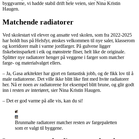
byggvarme, vi hadde stabil drift hele veien, sier Nina Kristin
Haugen.
Matchende radiatorer
Ved skolestart vil elever og ansatte ved skolen, som fra 2022-2025
har holdt hus på Helsfyr, ønskes velkommen til nye saler, klasserom
og korridorer malt i varme jordfarger. På gulvene ligger
fiskebeinsparkett i eik og mønstrete fliser, helt like de originale.
Splitter nye radiatorer henger på veggene i farger som matcher
farge- og materialvalget ellers.
– Ja, Gasa arkitekter har gjort en fantastisk jobb, og de fikk lov til å
male radiatorene. Det ville ikke blitt like fint med hvite radiatorer
her. Nå er noen av radiatorene for eksempel blitt brune, og glir godt
inn i resten av interiøret, sier Nina Kristin Haugen.
– Det er god varme på alle vis, kan du si!
Brunmalte radiatorer matcher resten av fargepaletten
som er valgt til byggene.