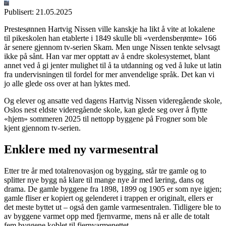
Publisert:
21.05.2025
Prestesønnen Hartvig Nissen ville kanskje ha likt å vite at lokalene
til pikeskolen han etablerte i 1849 skulle bli «verdensberømte» 166
år senere gjennom tv-serien Skam. Men unge Nissen tenkte selvsagt
ikke på sånt. Han var mer opptatt av å endre skolesystemet, blant
annet ved å gi jenter mulighet til å ta utdanning og ved å luke ut latin
fra undervisningen til fordel for mer anvendelige språk. Det kan vi
jo alle glede oss over at han lyktes med.
Og elever og ansatte ved dagens Hartvig Nissen videregående skole,
Oslos nest eldste videregående skole, kan glede seg over å flytte
«hjem» sommeren 2025 til nettopp byggene på Frogner som ble
kjent gjennom tv-serien.
Enklere med ny varmesentral
Etter tre år med totalrenovasjon og bygging, står tre gamle og to
splitter nye bygg nå klare til mange nye år med læring, dans og
drama. De gamle byggene fra 1898, 1899 og 1905 er som nye igjen;
gamle fliser er kopiert og gelenderet i trappen er originalt, ellers er
det meste byttet ut – også den gamle varmesentralen. Tidligere ble to
av byggene varmet opp med fjernvarme, mens nå er alle de totalt
fem byggene koblet til fjernvarmenettet.