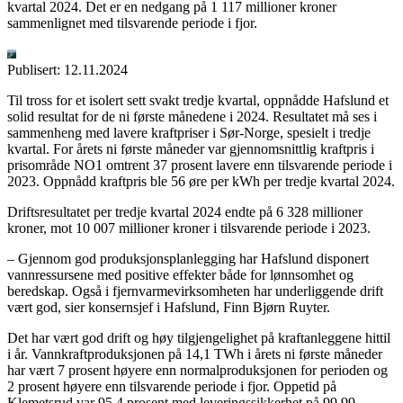
kvartal 2024. Det er en nedgang på 1 117 millioner kroner
sammenlignet med tilsvarende periode i fjor.
Publisert:
12.11.2024
Til tross for et isolert sett svakt tredje kvartal, oppnådde Hafslund et
solid resultat for de ni første månedene i 2024. Resultatet må ses i
sammenheng med lavere kraftpriser i Sør-Norge, spesielt i tredje
kvartal. For årets ni første måneder var gjennomsnittlig kraftpris i
prisområde NO1 omtrent 37 prosent lavere enn tilsvarende periode i
2023. Oppnådd kraftpris ble 56 øre per kWh per tredje kvartal 2024.
Driftsresultatet per tredje kvartal 2024 endte på 6 328 millioner
kroner, mot 10 007 millioner kroner i tilsvarende periode i 2023.
– Gjennom god produksjonsplanlegging har Hafslund disponert
vannressursene med positive effekter både for lønnsomhet og
beredskap. Også i fjernvarmevirksomheten har underliggende drift
vært god, sier konsernsjef i Hafslund, Finn Bjørn Ruyter.
Det har vært god drift og høy tilgjengelighet på kraftanleggene hittil
i år. Vannkraftproduksjonen på 14,1 TWh i årets ni første måneder
har vært 7 prosent høyere enn normalproduksjonen for perioden og
2 prosent høyere enn tilsvarende periode i fjor. Oppetid på
Klemetsrud var 95,4 prosent med leveringssikkerhet på 99,99