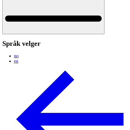
Språk velger
no
en