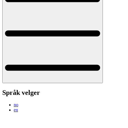
Språk velger
no
en