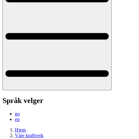
Språk velger
no
en
Hjem
Våre kraftverk