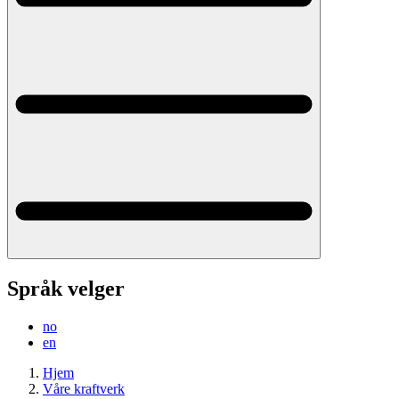
Språk velger
no
en
Hjem
Våre kraftverk