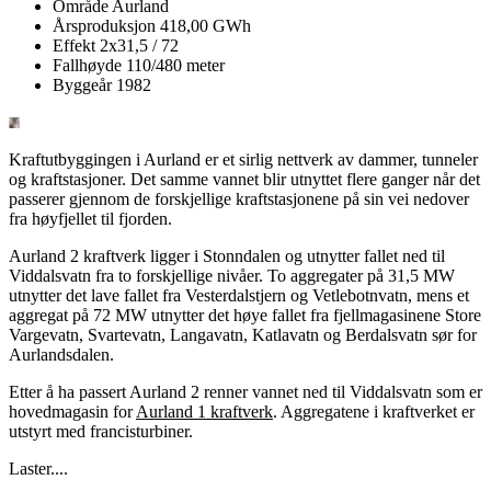
Område
Aurland
Årsproduksjon
418,00 GWh
Effekt
2x31,5 / 72
Fallhøyde
110/480 meter
Byggeår
1982
Kraftutbyggingen i Aurland er et sirlig nettverk av dammer, tunneler
og kraftstasjoner. Det samme vannet blir utnyttet flere ganger når det
passerer gjennom de forskjellige kraftstasjonene på sin vei nedover
fra høyfjellet til fjorden.
Aurland 2 kraftverk ligger i Stonndalen og utnytter fallet ned til
Viddalsvatn fra to forskjellige nivåer. To aggregater på 31,5 MW
utnytter det lave fallet fra Vesterdalstjern og Vetlebotnvatn, mens et
aggregat på 72 MW utnytter det høye fallet fra fjellmagasinene Store
Vargevatn, Svartevatn, Langavatn, Katlavatn og Berdalsvatn sør for
Aurlandsdalen.
Etter å ha passert Aurland 2 renner vannet ned til Viddalsvatn som er
hovedmagasin for
Aurland 1 kraftverk
. Aggregatene i kraftverket er
utstyrt med francisturbiner.
Laster....