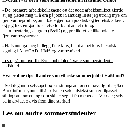
Hvordan var det å være sommerstudent i Hafslund Celsio?
- De jordnære arbeidskollegaene og det gode arbeidsmiljøet gjorde
at jeg gledet meg til å dra på jobb! Samtidig lærte jeg utrolig mye om
fjernvarmeproduksjon – både gjennom praktisk og teoretisk arbeid,
og jeg fikk en god forståelse for blant annet rør- og
instrumenteringsdiagram (P&ID) og prediktivt vedlikehold av
fjernvarmesystemer.
- Hafslund ga meg i tillegg flere kurs, blant annet kurs i teknisk
tegning i AutoCAD, HMS og varmearbeid.
Les også om hvorfor Even anbefaler å være sommerstudent i
Hafslund.
Hva er dine tips til andre som vil søke sommerjobb i Hafslund?
- Sett deg inn i selskapet og les stillingsannonsen nøye før du søker.
Bruk informasjonen til å skrive en søknadstekst som er tilpasset
stillingsannonsen, og som skiller seg ut fra mengden. Vær deg selv
på intervjuet og vis frem dine styrker!
Les om andre sommerstudenter