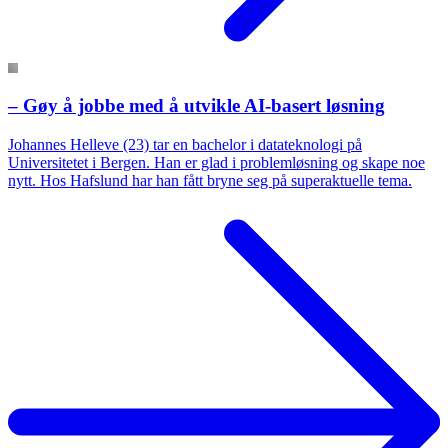
– Gøy å jobbe med å utvikle AI-basert løsning
Johannes Helleve (23) tar en bachelor i datateknologi på
Universitetet i Bergen. Han er glad i problemløsning og skape noe
nytt. Hos Hafslund har han fått bryne seg på superaktuelle tema.