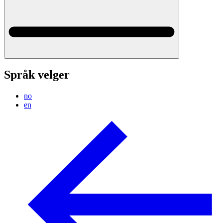
Språk velger
no
en