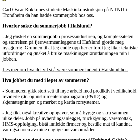
Carl Oscar Rokkones studerte Maskinkonstruksjon på NTNU i
Trondheim da han hadde sommerjobb hos oss.
Hvorfor søkte du sommerjobb i Hafslund?
- Jeg ønsket en sommerjobb i prosessindustrien, og kompleksiteten
og størrelsen på fjernvarmeanleggene til Hafslund gjorde meg
nysgjerrig. Grunnen til at jeg endte opp her er fordi jeg liker tekniske
utfordringer og ønsket å bruke maskiningeniørutdanningen min i
jobben.
Les mer om hva det vil si å være sommerstudent i Hafslund her.
Hva jobbet du med i løpet av sommeren?
- Sommeren gikk stort sett til mye arbeid med prediktivt vedlikehold,
reviderte rør- og instrumenteringsdiagram (P&ID) og
skjemategninger, og merket og kartla rørsystemer.
- Jeg fikk også kreative oppgaver, som å bygge og skru sammen
ulike deler. Jobb på avherdingsanlegget, truckkjøring, varemottak,
HMS-oppfølging, bistå innleide firmaer og bestille mat til kantina,
var også noen av mine daglige ansvarsområder.