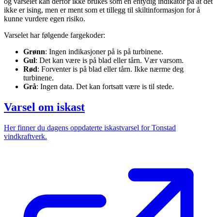
og varselet kan derfor ikke brukes som en entydig indikator på at det
ikke er ising, men er ment som et tillegg til skiltinformasjon for å
kunne vurdere egen risiko.
Varselet har følgende fargekoder:
Grønn
: Ingen indikasjoner på is på turbinene.
Gul
: Det kan være is på blad eller tårn. Vær varsom.
Rød
: Forventer is på blad eller tårn. Ikke nærme deg
turbinene.
Grå
: Ingen data. Det kan fortsatt være is til stede.
Varsel om iskast
Her finner du dagens oppdaterte iskastvarsel for Tonstad
vindkraftverk.