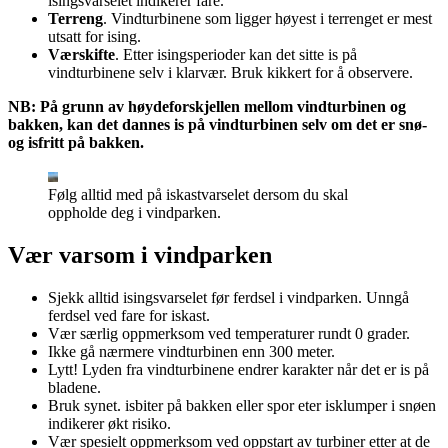
isingsvarselet indikerer fare.
Terreng
. Vindturbinene som ligger høyest i terrenget er mest
utsatt for ising.
Værskifte
. Etter isingsperioder kan det sitte is på
vindturbinene selv i klarvær. Bruk kikkert for å observere.
NB: På grunn av høydeforskjellen mellom vindturbinen og
bakken, kan det dannes is på vindturbinen selv om det er snø-
og isfritt på bakken.
Følg alltid med på iskastvarselet dersom du skal
oppholde deg i vindparken.
Vær varsom i vindparken
Sjekk alltid isingsvarselet før ferdsel i vindparken. Unngå
ferdsel ved fare for iskast.
Vær særlig oppmerksom ved temperaturer rundt 0 grader.
Ikke gå nærmere vindturbinen enn 300 meter.
Lytt! Lyden fra vindturbinene endrer karakter når det er is på
bladene.
Bruk synet. isbiter på bakken eller spor eter isklumper i snøen
indikerer økt risiko.
Vær spesielt oppmerksom ved oppstart av turbiner etter at de