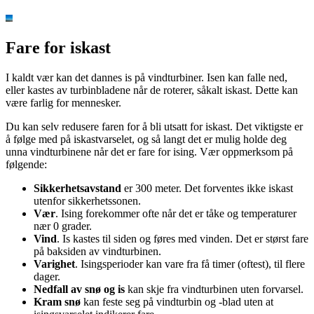
Fare for iskast
I kaldt vær kan det dannes is på vindturbiner. Isen kan falle ned,
eller kastes av turbinbladene når de roterer, såkalt iskast. Dette kan
være farlig for mennesker.
Du kan selv redusere faren for å bli utsatt for iskast. Det viktigste er
å følge med på iskastvarselet, og så langt det er mulig holde deg
unna vindturbinene når det er fare for ising. Vær oppmerksom på
følgende:
Sikkerhetsavstand
er 300 meter. Det forventes ikke iskast
utenfor sikkerhetssonen.
Vær
. Ising forekommer ofte når det er tåke og temperaturer
nær 0 grader.
Vind
. Is kastes til siden og føres med vinden. Det er størst fare
på baksiden av vindturbinen.
Varighet
. Isingsperioder kan vare fra få timer (oftest), til flere
dager.
Nedfall av snø og is
kan skje fra vindturbinen uten forvarsel.
Kram snø
kan feste seg på vindturbin og -blad uten at