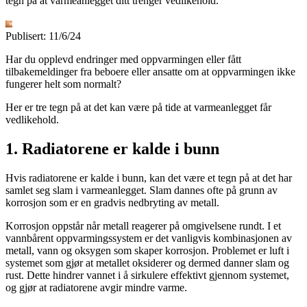
tegn på at varmeanlegget ditt trenger vedlikehold.
Publisert:
11/6/24
Har du opplevd endringer med oppvarmingen eller fått
tilbakemeldinger fra beboere eller ansatte om at oppvarmingen ikke
fungerer helt som normalt?
Her er tre tegn på at det kan være på tide at varmeanlegget får
vedlikehold.
1. Radiatorene er kalde i bunn
Hvis radiatorene er kalde i bunn, kan det være et tegn på at det har
samlet seg slam i varmeanlegget. Slam dannes ofte på grunn av
korrosjon som er en gradvis nedbryting av metall.
Korrosjon oppstår når metall reagerer på omgivelsene rundt. I et
vannbårent oppvarmingssystem er det vanligvis kombinasjonen av
metall, vann og oksygen som skaper korrosjon. Problemet er luft i
systemet som gjør at metallet oksiderer og dermed danner slam og
rust. Dette hindrer vannet i å sirkulere effektivt gjennom systemet,
og gjør at radiatorene avgir mindre varme.