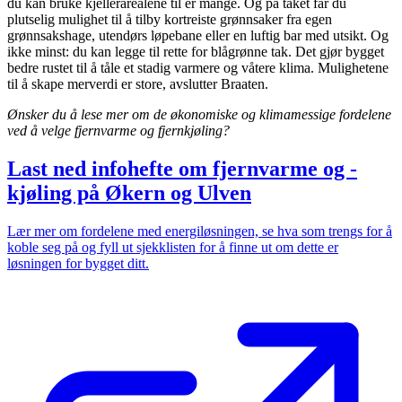
du kan bruke kjellerarealene til er mange. Og på taket får du
plutselig mulighet til å tilby kortreiste grønnsaker fra egen
grønnsakshage, utendørs løpebane eller en luftig bar med utsikt. Og
ikke minst: du kan legge til rette for blågrønne tak. Det gjør bygget
bedre rustet til å tåle et stadig varmere og våtere klima. Mulighetene
til å skape merverdi er store, avslutter Braaten.
Ønsker du å lese mer om de økonomiske og klimamessige fordelene
ved å velge fjernvarme og fjernkjøling?
Last ned infohefte om fjernvarme og -
kjøling på Økern og Ulven
Lær mer om fordelene med energiløsningen, se hva som trengs for å
koble seg på og fyll ut sjekklisten for å finne ut om dette er
løsningen for bygget ditt.