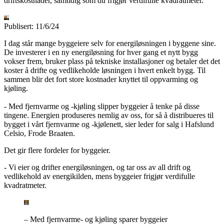
driftskostnader, samtidig som du frigjør verdifulle kvadratmeter.
Publisert:
11/6/24
I dag står mange byggeiere selv for energiløsningen i byggene sine.
De investerer i en ny energiløsning for hver gang et nytt bygg
vokser frem, bruker plass på tekniske installasjoner og betaler det det
koster å drifte og vedlikeholde løsningen i hvert enkelt bygg. Til
sammen blir det fort store kostnader knyttet til oppvarming og
kjøling.
- Med fjernvarme og -kjøling slipper byggeier å tenke på disse
tingene. Energien produseres nemlig av oss, for så å distribueres til
bygget i vårt fjernvarme og -kjølenett, sier leder for salg i Hafslund
Celsio, Frode Braaten.
Det gir flere fordeler for byggeier.
- Vi eier og drifter energiløsningen, og tar oss av all drift og
vedlikehold av energikilden, mens byggeier frigjør verdifulle
kvadratmeter.
– Med fjernvarme- og kjøling sparer byggeier