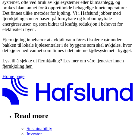
systemet, ofte ved bruk av kjølesystemer eller klimaanlegg, og
brukes blant annet for å opprettholde behagelige innetemperaturer.
Det finnes ulike metoder for kjøling. Vi i Hafslund jobber med
fjernkjøling som er basert på fornybare og karbonnøytrale
energiressurser, og som bidrar til kraftig reduksjon i behovet for
elektrisitet i byen.
Fjernkjøling innebærer at avkjølt vann føres i isolerte rør under
bakken til lokale kjølesentraler i de byggene som skal avkjøles, hvor
det kjøler ned vannet som finnes i det interne kjølesystemet i bygget.
Lyst til å sjekke ut fjernkjøling? Les mer om våre tjenester innen
fjernkjøling her.
Home page
Read more
Sustainability
Investor